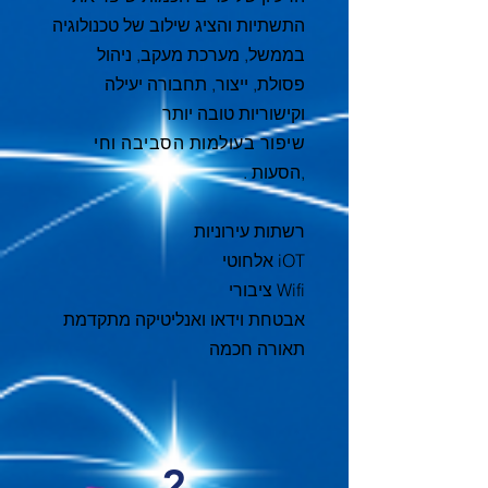
התשתיות והציג שילוב של טכנולוגיה
בממשל, מערכת מעקב, ניהול
פסולת, ייצור, תחבורה יעילה
וקישוריות טובה יותר
שיפור בעולמות הסביבה וחי
,
הסעות .
רשתות עירוניות
iOT אלחוטי
Wifi ציבורי
אבטחת וידאו ואנליטיקה מתקדמת
תאורה חכמה
2