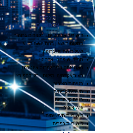
לינקים
אלחוטיים
קישורים אלחוטיים - בקצבים גבוהים
במקומות שאין בהם תשתית? או
שעלות החיווט גבוהה,
תמיד יש פתרון אלחוטי.
האם אתה צריך לפרוס אינטרנט
בעיר/אקדמיה, מיקום - בלי לחפור?
בטיחות הציבור
תשתית קריטית
בניית קישוריות
Wifi ציבורי
קישוריות תעשייתית
קישוריות כפרית