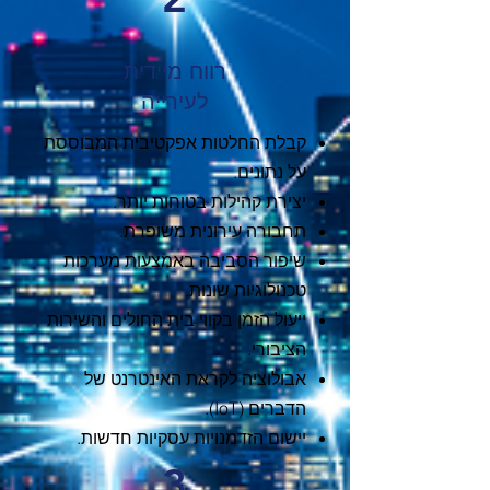
רווח מיידית
לעירייה
קבלת החלטות אפקטיבית המבוססת
על נתונים.
יצירת קהילות בטוחות יותר.
תחבורה עירונית משופרת.
שיפור הסביבה באמצעות מערכות
טכנולוגיות שונות.
ייעול הזמן בקווי בית החולים והשירות
הציבורי.
אבולוציה לקראת האינטרנט של
הדברים (IoT).
יישום הזדמנויות עסקיות חדשות.
3