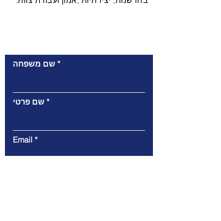
בחדשנות, יצירתיות ,אמון ועבודת צוות.
צור עימנו קשר
שם משפחה
שם פרטי
Email
טלפון
הודעה