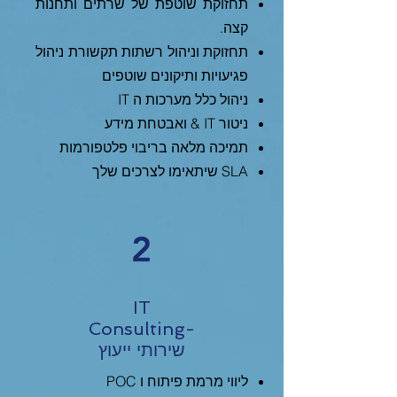
תחזוקת שוטפת של שרתים ותחנות
קצה.
תחזוקת וניהול רשתות תקשורת ניהול
פגיעויות ותיקונים שוטפים
ניהול כלל מערכות ה IT
ניטור IT & ואבטחת מידע
תמיכה מלאה בריבוי פלטפורמות
SLA שיתאימו לצרכים שלך
2
IT
Consulting-
שירותי ייעוץ
ליווי מרמת פיתוח ו POC