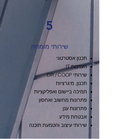
5
שירותי מומחה
תכנון אסטרטגי
הערכות IT
שירותי DR / COOP
תכנון, מיגרציות
תמיכה ביישום ואפליקציות
פתרונות מחשוב ואחסון
פתרונות ענן
אבטחת מידע
שירותי עיצוב והטמעת תוכנה