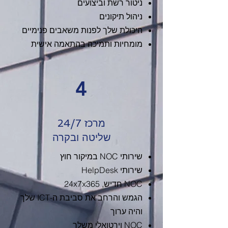
ניטור רשת וביצועים
ניהול תיקונים
היכולת שלך לפנות משאבים פנימיים
מומחיות ותמיכה בהתאמה אישית
4
24/7 מרכז
שליטה ובקרה
שירותי NOC במיקור חוץ
שירותי HelpDesk
NOC חדיש, 24x7x365
הגמש והרחב את סביבת ה-ICT שלך
והיה ערוך
NOC וירטואלי משלך