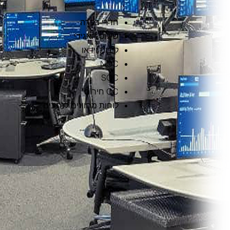
חדרי בקרה
שילוט תאגידי
קירות וידאו
NOC
SOC
OC חירום
לוחות מחוונים לנתונים