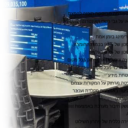
פורמה מבוססת תוכנה להפצת
וידאו על גבי רשת האינטרנט AV-over-
ימינג בזמן אמת
חיסכון של 90% בכמות החומרה,
 של 40% בעלויות
ה וניהול וידאו מרחוק בכל מקום
ול מרכזי מכל מקום
חת מידע
טה מרחוק על המקורות עצמם
יטה באמצעות מקלדת ועכבר
ורות)
ממשק חיבור מערכת באמצעות Rest
רה כללית של פתרון השילוט