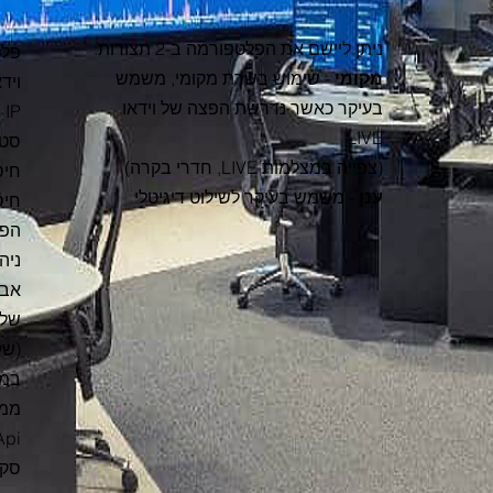
ניתן ליישם את הפלטפורמה ב-2 תצורות:
פלט
מקומי
- שימוש בשרת מקומי, משמש
בעיקר כאשר נדרשת הפצה של וידאו
IP
LIVE
סטר
(צפייה במצלמות LIVE, חדרי בקרה)
ענן
- משמש בעיקר לשילוט דיגיטלי
חיסכון
הפצ
ניה
אבט
שלי
(של
במק
Api
סקי